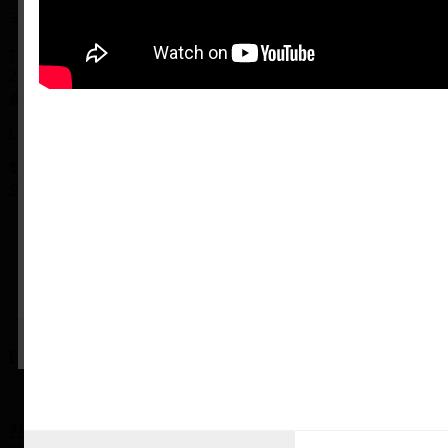
국내외 고급 윤활유 분야에서 남다른 기술력으로 승부합니다.
The Valvoline은 자동차가 만들어지기 무려
문의글 작성 시 자료를 수령하실
이메일 주소
27년 전인 1866년부터 Binghanmton Cylinder Oil로
오늘 하루 열지 않음
닫기
출발한 160년 전통의 기술력을 보유하고 있습니다
를 함께 기재해 주시면
Line Up
담당자가 확인 후 신속하게 메일로 해당 자료
를 송부해 드리겠습니다.
감사합니다.
혁신적인 기술력이 담긴 폭넓은 제품군으로
모든 환경에 최적화된 솔루션을 제공합니다.
자동차용 윤활유
Tectyl Rust Preventives
Tectyl Metal Working Products
Aluminum Formwork
Anderol
Poly Lactic Acid
오늘 하루 열지 않음
닫기
Environment Management
친환경 경영을 위해 3C(Clean Plant, Clean Product, Clean