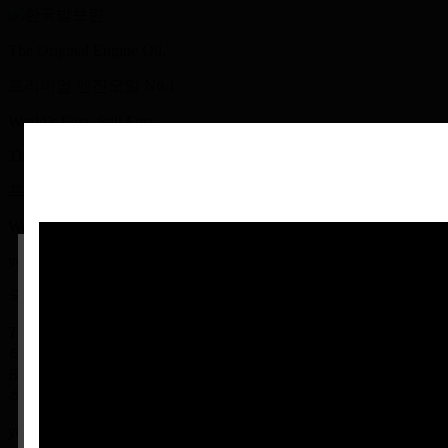
The Original Engine Oil,
프리미엄 엔진오일
No.1
World’s First. Still First
The Original Engine Oil,
프리미엄 엔진오일
No.1
World’s First. Still First
years of tradition
발보린 고객 여러분 안녕하십니까.
국내외 고급 윤활유 분야에서 남다른 기술력으로 승부합니다.
The Valvoline은 자동차가 만들어지기 무려 27년 전인 1866년부
당사 제품의 MSDS(물질안전보건자료) 및
터
Binghamton Cylinder Oil로 출발한 160년 전통의 기술력을 보유
PDS(제품설명서)가 필요하신 경우
하고 있습니다
홈페이지 상단의
[고객문의] - [제품문의]
메뉴
years of tradition
를 통해 요청해 주시기 바랍니다.