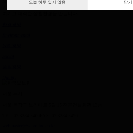
Management)전략을 추진하고 있으며
오늘 하루 열지 않음
닫기
기업 활동을 통해 인간의 생존에 관련된 모든 요소를 소중히
여기고 쾌적한 생활환경을 만듭니다.
환경경영
Environmental
윤리경영
Social
품질경영
Quality
서울 본사
서울 동작구 보라매로 5길 15 전문건설회관 13층
TEL: 02.3284.3400
FAX: 02.3284.3450
webmaster@valvoline.co.kr