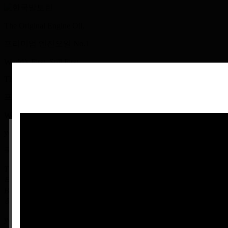
The Original Engine Oil,
프리미엄 엔진오일
No.1
World’s First. Still First
The Original Engine Oil,
프리미엄 엔진오일
No.1
World’s First. Still First
years of tradition
발보린 고객 여러분 안녕하십니까.
국내외 고급 윤활유 분야에서 남다른 기술력으로 승부합니다.
The Valvoline은 자동차가 만들어지기 무려 27년 전인 1866년부
당사 제품의 MSDS(물질안전보건자료) 및
터
Binghamton Cylinder Oil로 출발한 160년 전통의 기술력을 보유
PDS(제품설명서)가 필요하신 경우
하고 있습니다
홈페이지 상단의
[고객문의] - [제품문의]
메뉴
years of tradition
를 통해 요청해 주시기 바랍니다.