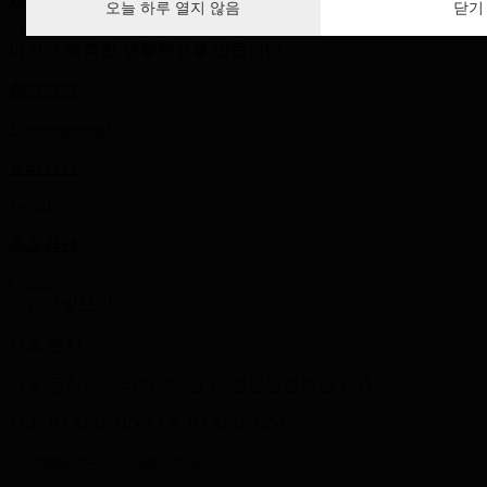
Management)전략을 추진하고 있으며
오늘 하루 열지 않음
닫기
기업 활동을 통해 인간의 생존에 관련된 모든 요소를 소중히
여기고 쾌적한 생활환경을 만듭니다.
환경경영
Environmental
윤리경영
Social
품질경영
Quality
서울 본사
서울 동작구 보라매로 5길 15 전문건설회관 13층
TEL: 02.3284.3400
FAX: 02.3284.3450
webmaster@valvoline.co.kr