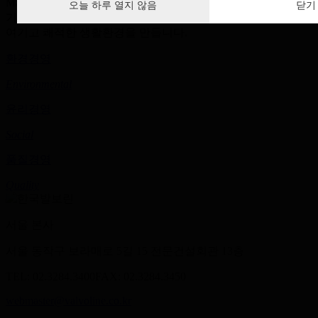
Management)전략을 추진하고 있으며
오늘 하루 열지 않음
닫기
기업 활동을 통해 인간의 생존에 관련된 모든 요소를 소중히
여기고 쾌적한 생활환경을 만듭니다.
환경경영
Environmental
윤리경영
Social
품질경영
Quality
서울 본사
서울 동작구 보라매로 5길 15 전문건설회관 13층
TEL: 02.3284.3400
FAX: 02.3284.3450
webmaster@valvoline.co.kr