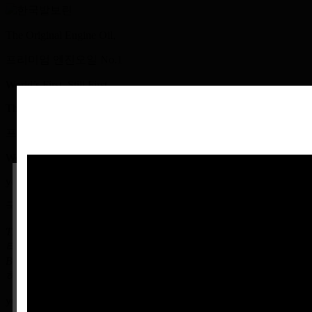
The Original Engine Oil,
프리미엄 엔진오일
No.1
World’s First. Still First
The Original Engine Oil,
프리미엄 엔진오일
No.1
World’s First. Still First
years of tradition
발보린 고객 여러분 안녕하십니까.
국내외 고급 윤활유 분야에서 남다른 기술력으로 승부합니다.
The Valvoline은 자동차가 만들어지기 무려 27년 전인 1866년부
당사 제품의 MSDS(물질안전보건자료) 및
터
Binghamton Cylinder Oil로 출발한 160년 전통의 기술력을 보유
PDS(제품설명서)가 필요하신 경우
하고 있습니다
홈페이지 상단의
[고객문의] - [제품문의]
메뉴
years of tradition
를 통해 요청해 주시기 바랍니다.